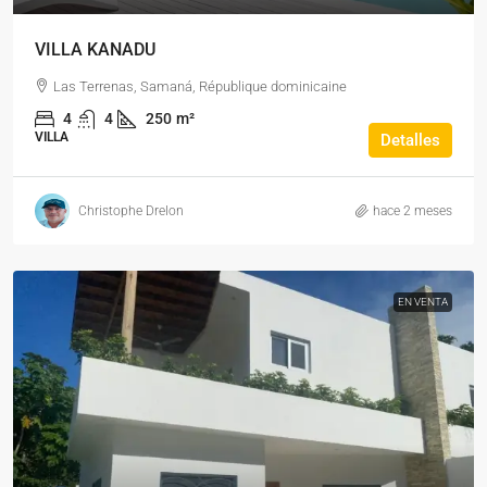
VILLA KANADU
Las Terrenas, Samaná, République dominicaine
4
4
250
m²
VILLA
Detalles
Christophe Drelon
hace 2 meses
EN VENTA