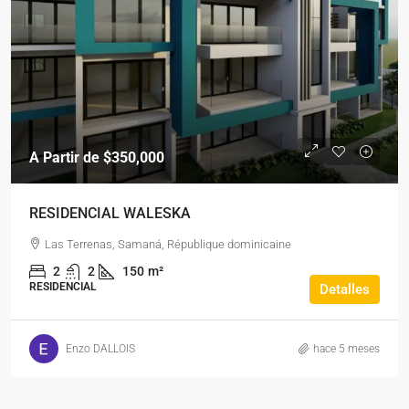
A Partir de
$350,000
RESIDENCIAL WALESKA
Las Terrenas, Samaná, République dominicaine
2
2
150
m²
RESIDENCIAL
Detalles
Enzo DALLOIS
hace 5 meses