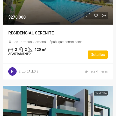
$278,000
RESIDENCIAL SERENITE
Las Terrenas, Samaná, République dominicaine
2
2
120
m²
APARTAMENTO
Detalles
Enzo DALLOIS
hace 4 meses
EN VENTA