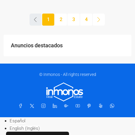
1
2
3
4
Anuncios destacados
© Inmonos - All rights reserved
Español
English
(
Inglés
)