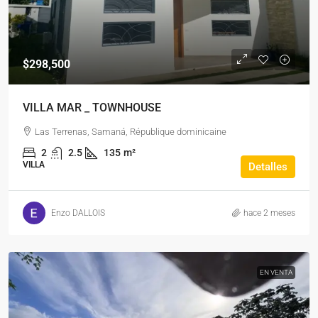
$298,500
VILLA MAR _ TOWNHOUSE
Las Terrenas, Samaná, République dominicaine
2
2.5
135
m²
VILLA
Detalles
Enzo DALLOIS
hace 2 meses
EN VENTA