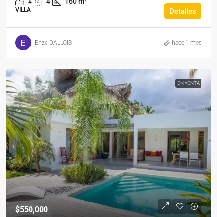
4
4
160
m²
VILLA
Detalles
Enzo DALLOIS
hace 1 mes
EN VENTA
$550,000