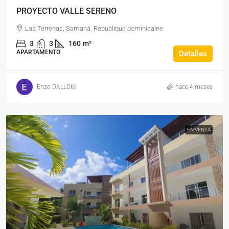
PROYECTO VALLE SERENO
Las Terrenas, Samaná, République dominicaine
3
3
160
m²
APARTAMENTO
Detalles
Enzo DALLOIS
hace 4 meses
EN VENTA