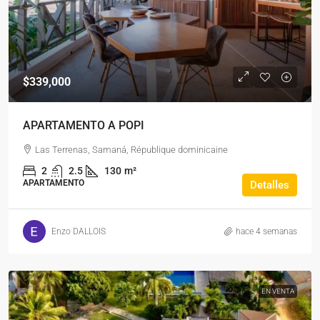
$339,000
APARTAMENTO A POPI
Las Terrenas, Samaná, République dominicaine
2
2.5
130
m²
APARTAMENTO
Detalles
Enzo DALLOIS
hace 4 semanas
EN VENTA