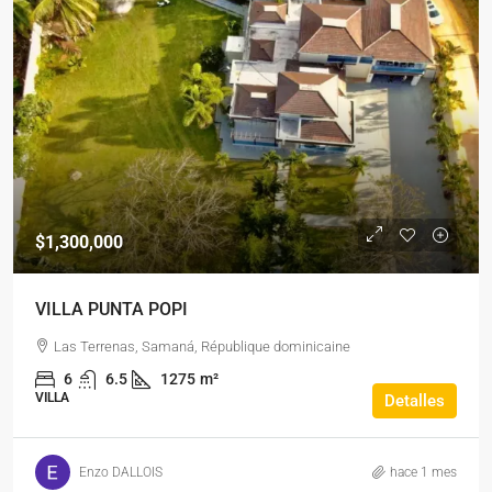
$1,300,000
VILLA PUNTA POPI
Las Terrenas, Samaná, République dominicaine
6
6.5
1275
m²
VILLA
Detalles
Enzo DALLOIS
hace 1 mes