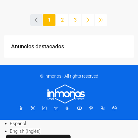
1
2
3
Anuncios destacados
© Inmonos - All rights reserved
Español
English
(
Inglés
)