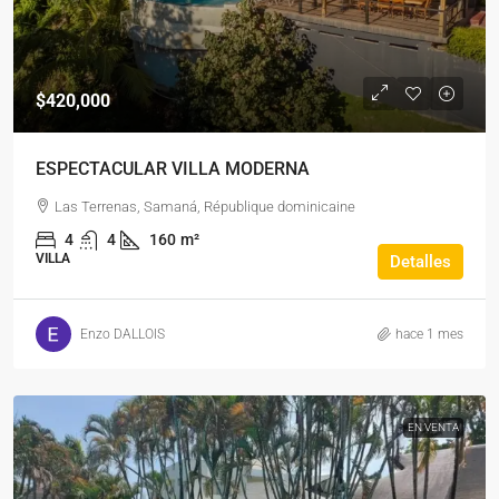
$420,000
ESPECTACULAR VILLA MODERNA
Las Terrenas, Samaná, République dominicaine
4
4
160
m²
VILLA
Detalles
Enzo DALLOIS
hace 1 mes
EN VENTA