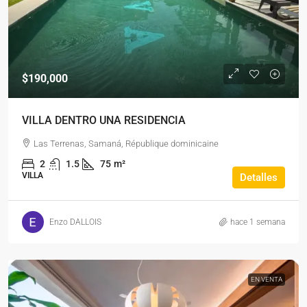
$190,000
VILLA DENTRO UNA RESIDENCIA
Las Terrenas, Samaná, République dominicaine
2
1.5
75
m²
VILLA
Detalles
Enzo DALLOIS
hace 1 semana
EN VENTA