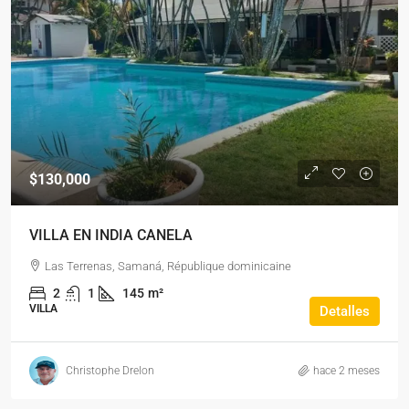
$130,000
VILLA EN INDIA CANELA
Las Terrenas, Samaná, République dominicaine
2
1
145
m²
VILLA
Detalles
Christophe Drelon
hace 2 meses