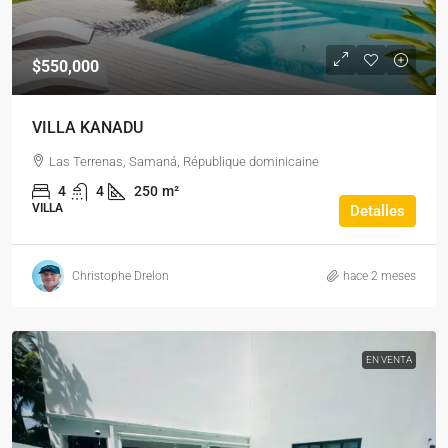
$550,000
VILLA KANADU
Las Terrenas, Samaná, République dominicaine
4
4
250
m²
VILLA
Detalles
Christophe Drelon
hace 2 meses
EN VENTA