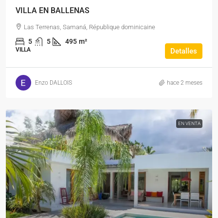
VILLA EN BALLENAS
Las Terrenas, Samaná, République dominicaine
5
5
495
m²
VILLA
Detalles
Enzo DALLOIS
hace 2 meses
EN VENTA