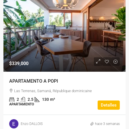
$339,000
APARTAMENTO A POPI
Las Terrenas, Samaná, République dominicaine
2
2.5
130
m²
APARTAMENTO
Detalles
Enzo DALLOIS
hace 3 semanas