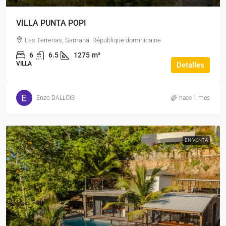
VILLA PUNTA POPI
Las Terrenas, Samaná, République dominicaine
6
6.5
1275
m²
VILLA
Detalles
Enzo DALLOIS
hace 1 mes
EN VENTA