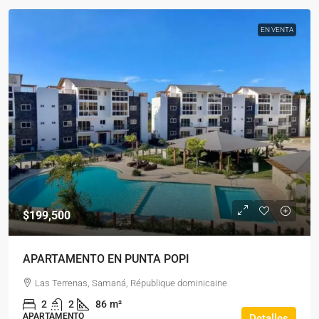
EN VENTA
$199,500
APARTAMENTO EN PUNTA POPI
Las Terrenas, Samaná, République dominicaine
2
2
86
m²
APARTAMENTO
Detalles