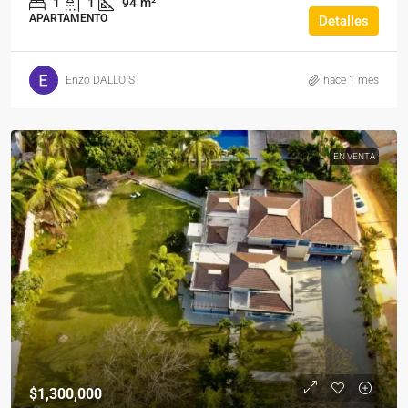
1
1
94
m²
APARTAMENTO
Detalles
Enzo DALLOIS
hace 1 mes
EN VENTA
$1,300,000