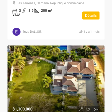
Las Terrenas, Samaná, République dominicaine
3
3.5
200
m²
VILLA
Détails
Enzo DALLOIS
il y a 1 mois
À VENDRE
$1,300,000