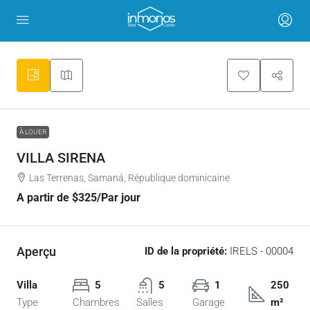
À LOUER
VILLA SIRENA
Las Terrenas, Samaná, République dominicaine
A partir de
$325
/Par jour
Aperçu
ID de la propriété:
IRELS - 00004
Villa
5
5
1
250
Type
Chambres
Salles
Garage
m²