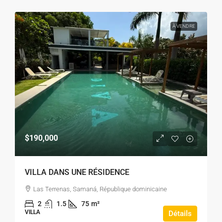
À VENDRE
$190,000
VILLA DANS UNE RÉSIDENCE
Las Terrenas, Samaná, République dominicaine
2
1.5
75
m²
VILLA
Détails