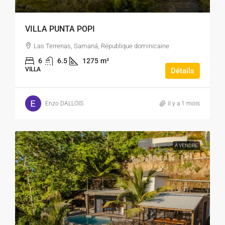
VILLA PUNTA POPI
Las Terrenas, Samaná, République dominicaine
6
6.5
1275
m²
VILLA
Détails
Enzo DALLOIS
il y a 1 mois
À VENDRE