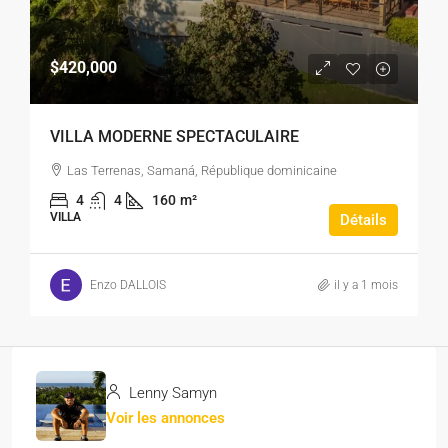
$420,000
VILLA MODERNE SPECTACULAIRE
Las Terrenas, Samaná, République dominicaine
4
4
160
m²
VILLA
Détails
Enzo DALLOIS
il y a 1 mois
Lenny Samyn
Voir les annonces