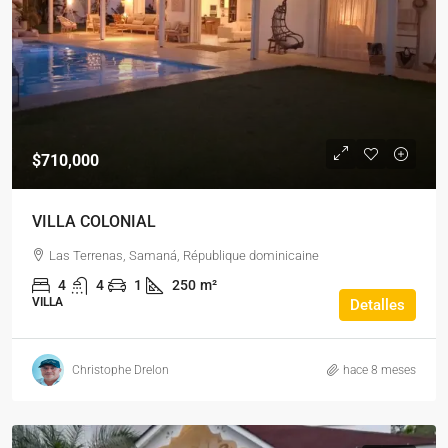
$710,000
VILLA COLONIAL
Las Terrenas, Samaná, République dominicaine
4
4
1
250
m²
VILLA
Detalles
Christophe Drelon
hace 8 meses