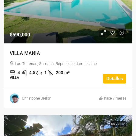
$590,000
VILLA MANIA
Las Terrenas, Samaná, République dominicaine
4
4.5
1
200
m²
VILLA
Detalles
Christophe Drelon
hace 7 meses
EN VENTA