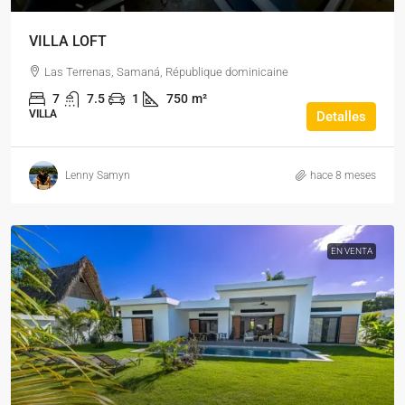
VILLA LOFT
Las Terrenas, Samaná, République dominicaine
7
7.5
1
750
m²
VILLA
Detalles
Lenny Samyn
hace 8 meses
EN VENTA