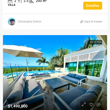
2
2.5
200
m²
VILLA
Detalles
Christophe Drelon
hace 8 meses
EN VENTA
$1,490,000