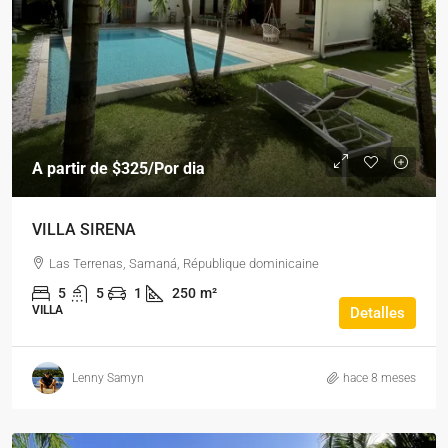
A partir de
$325
/Por dia
VILLA SIRENA
Las Terrenas, Samaná, République dominicaine
5
5
1
250
m²
VILLA
Detalles
Lenny Samyn
hace 8 meses