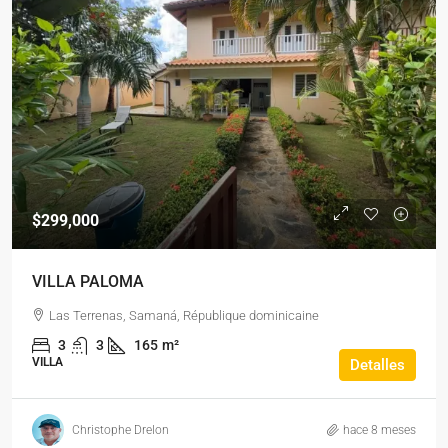
$299,000
VILLA PALOMA
Las Terrenas, Samaná, République dominicaine
3
3
165
m²
VILLA
Detalles
Christophe Drelon
hace 8 meses