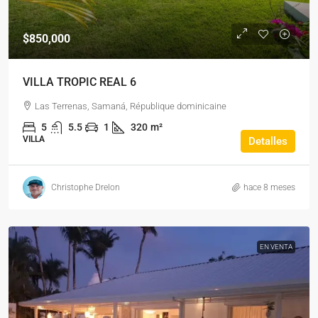
$850,000
VILLA TROPIC REAL 6
Las Terrenas, Samaná, République dominicaine
5
5.5
1
320
m²
VILLA
Detalles
Christophe Drelon
hace 8 meses
EN VENTA