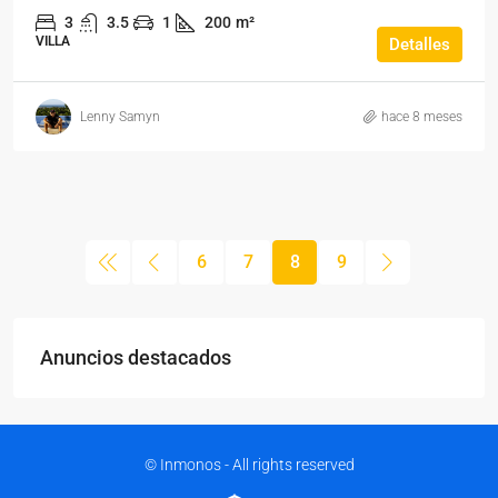
3
3.5
1
200
m²
VILLA
Detalles
Lenny Samyn
hace 8 meses
6
7
8
9
Anuncios destacados
© Inmonos - All rights reserved