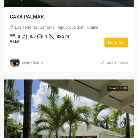
CASA PALMAR
Las Terrenas, Samaná, République dominicaine
3
3.5
1
325
m²
VILLA
Detalles
Lenny Samyn
hace 8 meses
EN ALQUILER