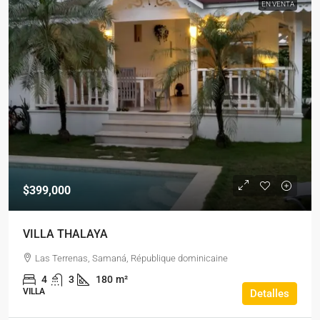
EN VENTA
$399,000
VILLA THALAYA
Las Terrenas, Samaná, République dominicaine
4
3
180
m²
VILLA
Detalles