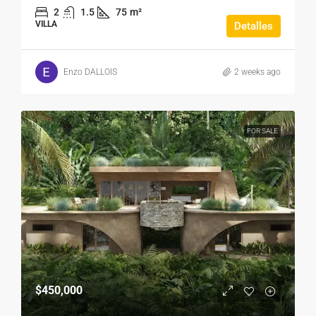
2
1.5
75
m²
VILLA
Detalles
Enzo DALLOIS
2 weeks ago
FOR SALE
$450,000