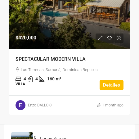
$420,000
SPECTACULAR MODERN VILLA
Las Terrenas, Samaná, Dominican Republic
4
4
160
m²
VILLA
Detalles
Enzo DALLOIS
1 month ago
Lenny Samyn