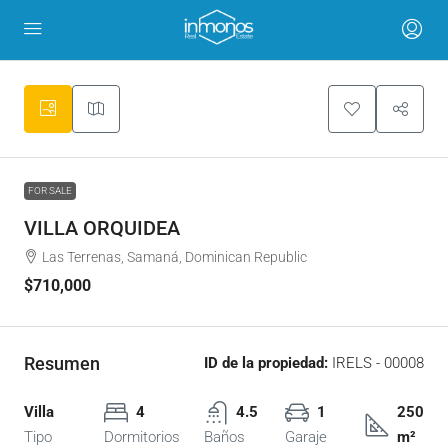
FOR SALE
VILLA ORQUIDEA
Las Terrenas, Samaná, Dominican Republic
$710,000
Resumen
ID de la propiedad:
IRELS - 00008
Villa
4
4.5
1
250
Tipo
Dormitorios
Baños
Garaje
m²