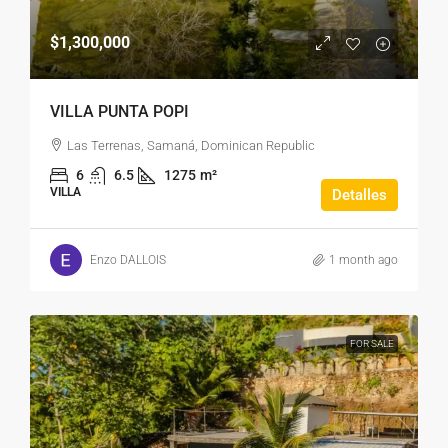
$1,300,000
VILLA PUNTA POPI
Las Terrenas, Samaná, Dominican Republic
6
6.5
1275
m²
VILLA
Detalles
Enzo DALLOIS
1 month ago
FOR SALE