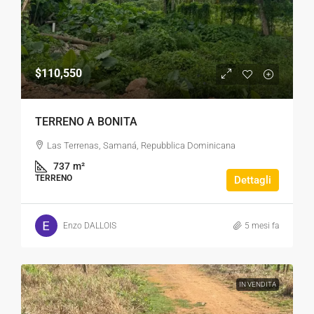
$110,550
TERRENO A BONITA
Las Terrenas, Samaná, Repubblica Dominicana
737
m²
TERRENO
Dettagli
Enzo DALLOIS
5 mesi fa
IN VENDITA