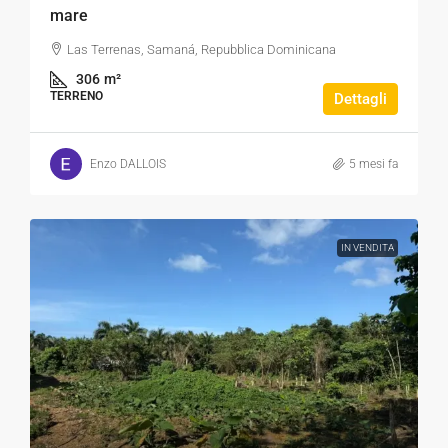
mare
Las Terrenas, Samaná, Repubblica Dominicana
306
m²
TERRENO
Dettagli
Enzo DALLOIS
5 mesi fa
IN VENDITA