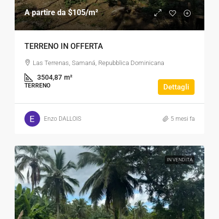
A partire da
$105
/m²
TERRENO IN OFFERTA
Las Terrenas, Samaná, Repubblica Dominicana
3504,87
m²
TERRENO
Dettagli
Enzo DALLOIS
5 mesi fa
IN VENDITA