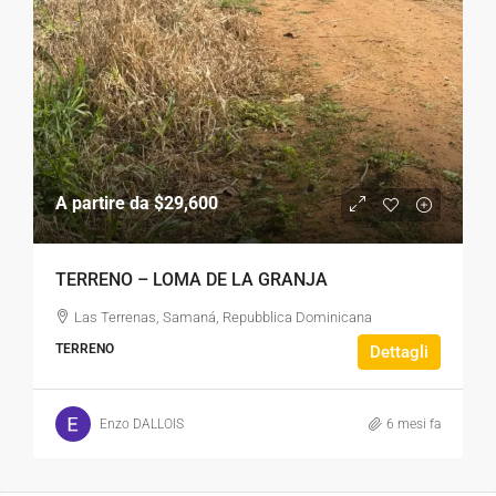
A partire da
$29,600
TERRENO – LOMA DE LA GRANJA
Las Terrenas, Samaná, Repubblica Dominicana
TERRENO
Dettagli
Enzo DALLOIS
6 mesi fa