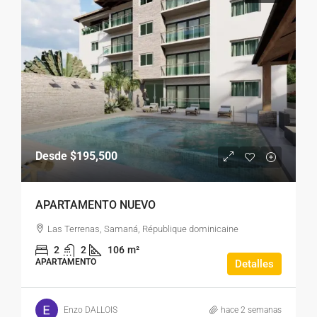
Desde
$195,500
APARTAMENTO NUEVO
Las Terrenas, Samaná, République dominicaine
2
2
106
m²
APARTAMENTO
Detalles
Enzo DALLOIS
hace 2 semanas