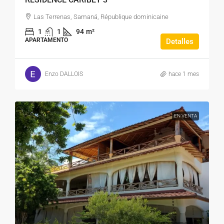
Las Terrenas, Samaná, République dominicaine
1
1
94
m²
APARTAMENTO
Detalles
Enzo DALLOIS
hace 1 mes
EN VENTA