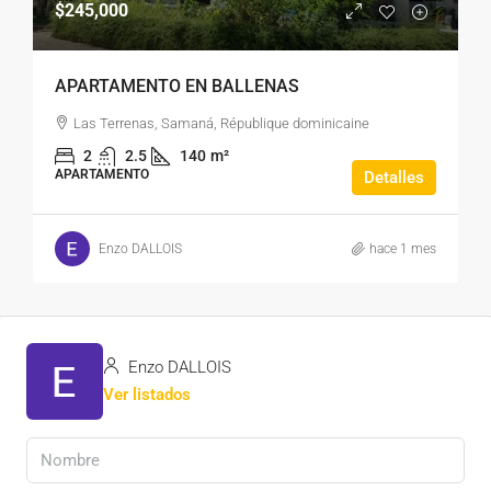
$245,000
APARTAMENTO EN BALLENAS
Las Terrenas, Samaná, République dominicaine
2
2.5
140
m²
APARTAMENTO
Detalles
Enzo DALLOIS
hace 1 mes
Enzo DALLOIS
Ver listados