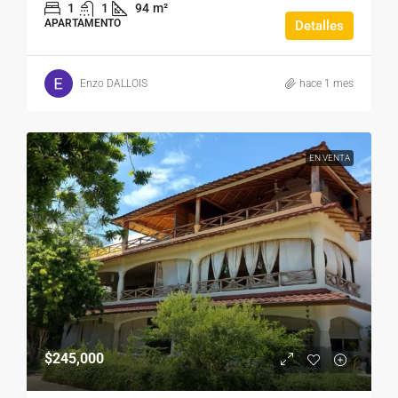
1
1
94
m²
APARTAMENTO
Detalles
Enzo DALLOIS
hace 1 mes
EN VENTA
$245,000